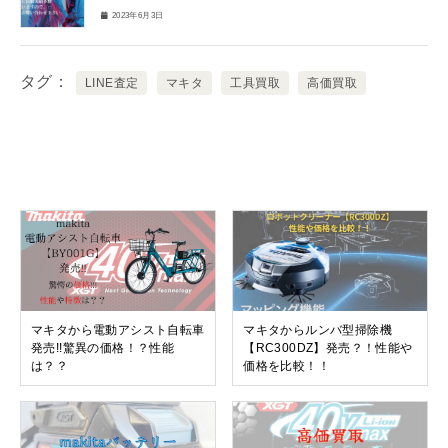
2023年6月3日
タグ
LINE査定
マキタ
工具買取
高価買取
関連記事
マキタから電動アシスト自転車
マキタからルンバ型掃除機
発売!!驚異の価格！？性能
【RC300DZ】発売？！性能や
は？？
価格を比較！！