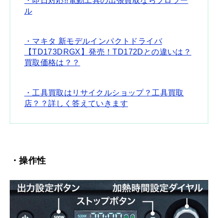
・即日対応!!電動工具の出張買取ならプロツー
ル
・マキタ 新モデルインパクトドライバ
【TD173DRGX】発売！TD172Dとの違いは？
買取価格は？？
・工具買取はリサイクルショップ？工具買取
店？？詳しく答えていきます
・操作性