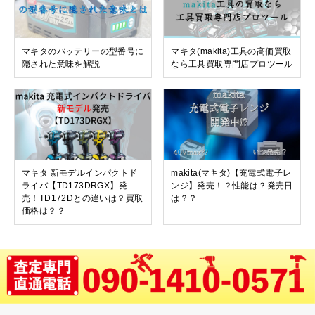
マキタのバッテリーの型番号に
マキタ(makita)工具の高価買取
隠された意味を解説
なら工具買取専門店プロツール
マキタ 新モデルインパクトド
makita(マキタ)【充電式電子レ
ライバ【TD173DRGX】発
ンジ】発売！？性能は？発売日
売！TD172Dとの違いは？買取
は？？
価格は？？
投
マキタからルンバ型掃除機【RC300DZ】発売？！性能や価格を比較！！
マキタ/ハイコーキ【冷温庫】の新品未使用品・中古品の買取額を発表