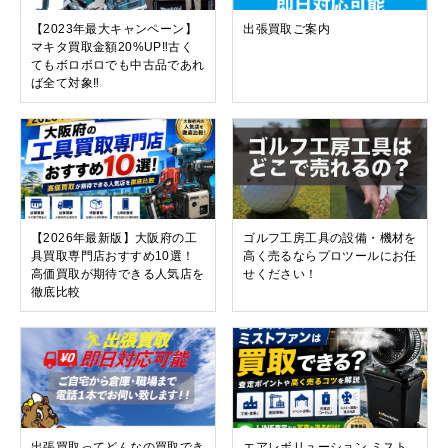
【2023年最大キャンペーン】
出張買取ご案内
マキタ買取金額20%UP‼︎古く
てもボロボロでも中古品であれ
ば全て対象‼︎
【2026年最新版】大阪府の工
ゴルフ工房工具の設備・機材を
具買取専門店おすすめ10選！
高く売るならプロツールにお任
高価買取が期待できる人気店を
せください！
徹底比較
出張買取ってどんなの買取でき
エアレボリューション ミスト