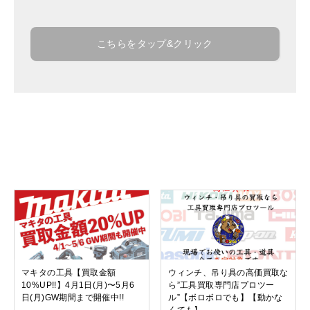
こちらをタップ&クリック
関連記事
マキタの工具【買取金額
ウィンチ、吊り具の高価買取な
10%UP!!】4月1日(月)〜5月6
ら”工具買取専門店プロツー
日(月)GW期間まで開催中!!
ル”【ボロボロでも】【動かな
くても】