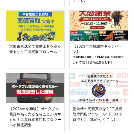
大阪市東成区で電動工具を高く
【2023年大感謝祭キャンペー
売るなら工具買取プロツール!!!
ン】
makita/HIKOKI/MAX/Panasoni
c全て買取金額10％UP‼︎
【2024年令和版】ポータブル
塗装機の高価買取なら”工具買
電源を高く売るならここがおす
取専門店プロツール”【ボロボ
すめ！工具買取専門店プロツー
ロでも】【動かなくても】
ルが徹底調査