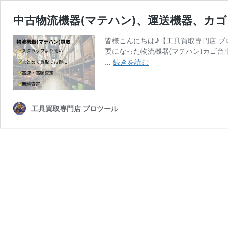
中古物流機器(マテハン)、運送機器、カ
皆様こんにちは♪【工具買取専門店 プ
要になった物流機器(マテハン)カゴ
中
…
続きを読む
古
物
流
機
工具買取専門店 プロツール
器
(マ
テ
ハ
ン)、
運
送
機
器、
カ
ゴ